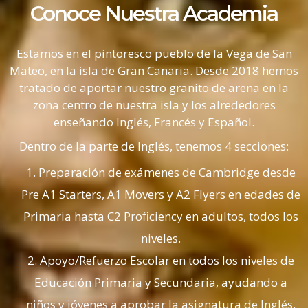
Conoce Nuestra Academia
Estamos en el pintoresco pueblo de la Vega de San
Mateo, en la isla de Gran Canaria. Desde 2018 hemos
tratado de aportar nuestro granito de arena en la
zona centro de nuestra isla y los alrededores
enseñando Inglés, Francés y Español.
Dentro de la parte de Inglés, tenemos 4 secciones:
Preparación de exámenes de Cambridge desde
Pre A1 Starters, A1 Movers y A2 Flyers en edades de
Primaria hasta C2 Proficiency en adultos, todos los
niveles.
Apoyo/Refuerzo Escolar en todos los niveles de
Educación Primaria y Secundaria, ayudando a
niños y jóvenes a aprobar la asignatura de Inglés.